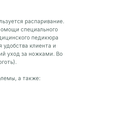
льзуется распаривание.
 помощи специального
едицинского педикюра
 удобства клиента и
ий уход за ножками. Во
готь).
лемы, а также: