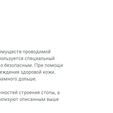
еимуществ проводимой
спользуется специальный
но безопасным. При помощи
реждения здоровой кожи.
намного дольше.
нностей строения стопы, а
ерилизуют описанным выше